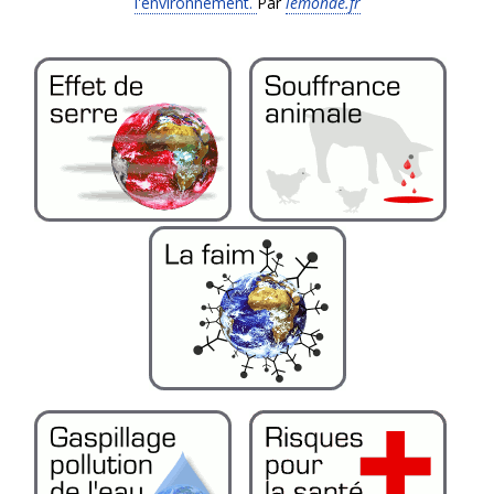
l'environnement.
Par
lemonde.fr