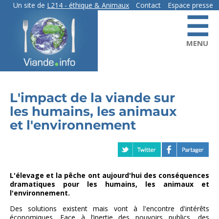
Aller
Un site de
L214
- éthique & Animaux
Contact
Espace presse
☰
au
contact
contenu
principal
MENU
L'impact de la viande sur
les humains, les animaux
et l'environnement
L'élevage et la pêche ont aujourd'hui des conséquences
dramatiques pour les humains, les animaux et
l'environnement.
Des solutions existent mais vont à l'encontre d'intérêts
économiques. Face à l’inertie des pouvoirs publics, des