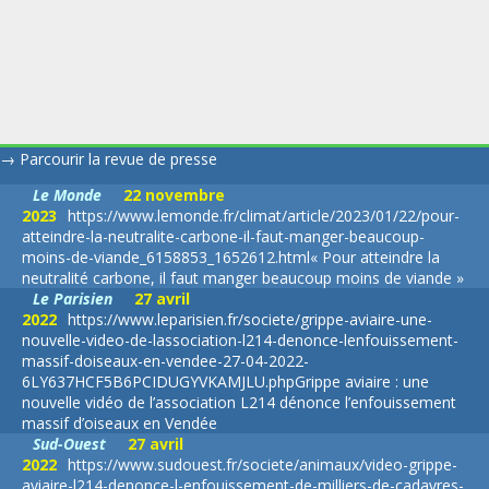
→
Parcourir la revue de presse
Le Monde
22 novembre
2023
https://www.lemonde.fr/climat/article/2023/01/22/pour-
atteindre-la-neutralite-carbone-il-faut-manger-beaucoup-
moins-de-viande_6158853_1652612.html
« Pour atteindre la
neutralité carbone, il faut manger beaucoup moins de viande »
Le Parisien
27 avril
2022
https://www.leparisien.fr/societe/grippe-aviaire-une-
nouvelle-video-de-lassociation-l214-denonce-lenfouissement-
massif-doiseaux-en-vendee-27-04-2022-
6LY637HCF5B6PCIDUGYVKAMJLU.php
Grippe aviaire : une
nouvelle vidéo de l’association L214 dénonce l’enfouissement
massif d’oiseaux en Vendée
Sud-Ouest
27 avril
2022
https://www.sudouest.fr/societe/animaux/video-grippe-
aviaire-l214-denonce-l-enfouissement-de-milliers-de-cadavres-