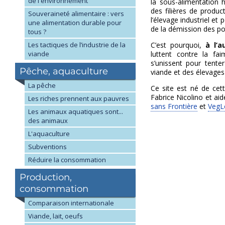
de l'environnement
la sous-alimentation 
des filières de produ
Souveraineté alimentaire : vers
l’élevage industriel et
une alimentation durable pour
de la démission des pol
tous ?
Les tactiques de l’industrie de la
C’est pourquoi,
à l’
viande
luttent contre la f
s’unissent pour tent
Pêche, aquaculture
viande et des élevages 
La pêche
Ce site est né de c
Fabrice Nicolino et ai
Les riches prennent aux pauvres
sans Frontière
et
VegL
Les animaux aquatiques sont...
des animaux
L'aquaculture
Subventions
Réduire la consommation
Production,
consommation
Comparaison internationale
Viande, lait, oeufs