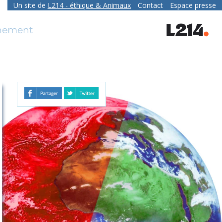
Un site de
L214
- éthique & Animaux
Contact
Espace presse
contact
nnement