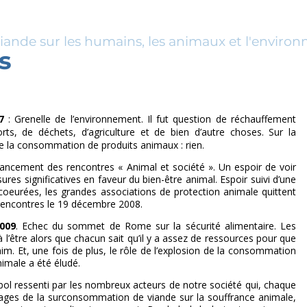
viande sur les humains, les animaux et l'enviro
s
7
: Grenelle de l’environnement. Il fut question de réchauffement
orts, de déchets, d’agriculture et de bien d’autre choses. Sur la
e la consommation de produits animaux : rien.
lancement des rencontres « Animal et société ». Un espoir de voir
res significatives en faveur du bien-être animal. Espoir suivi d’une
oeurées, les grandes associations de protection animale quittent
 rencontres le 19 décembre 2008.
009
. Echec du sommet de Rome sur la sécurité alimentaire. Les
 l’être alors que chacun sait qu’il y a assez de ressources pour que
im. Et, une fois de plus, le rôle de l’explosion de la consommation
nimale a été éludé.
bol ressenti par les nombreux acteurs de notre société qui, chaque
vages de la surconsommation de viande sur la souffrance animale,