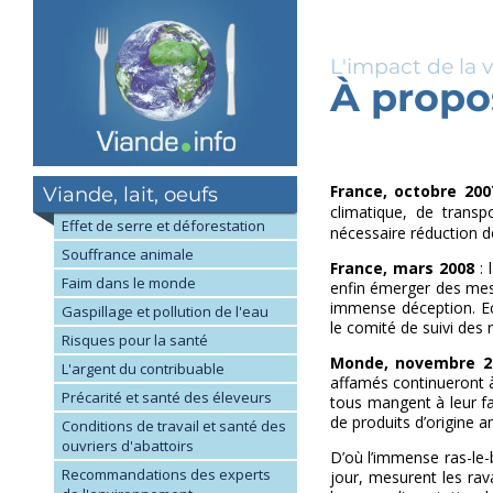
Skip
to
main
L'impact de la 
content
À propo
France, octobre 200
Viande, lait, oeufs
climatique, de transp
Effet de serre et déforestation
nécessaire réduction d
Souffrance animale
France, mars 2008
: 
Faim dans le monde
enfin émerger des mesu
immense déception. Ec
Gaspillage et pollution de l'eau
le comité de suivi des
Risques pour la santé
Monde, novembre 2
L'argent du contribuable
affamés continueront à
Précarité et santé des éleveurs
tous mangent à leur fa
de produits d’origine a
Conditions de travail et santé des
ouvriers d'abattoirs
D’où l’immense ras-le-
Recommandations des experts
jour, mesurent les ra