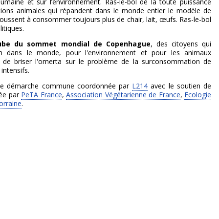
humaine et sur l’environnement. Ras-le-bol de la toute puissance
ctions animales qui répandent dans le monde entier le modèle de
 poussent à consommer toujours plus de chair, lait, œufs. Ras-le-bol
itiques.
aube du sommet mondial de Copenhague
, des citoyens qui
aim dans le monde, pour l'environnement et pour les animaux
er de briser l'omerta sur le problème de la surconsommation de
intensifs.
ette démarche commune coordonnée par
L214
avec le soutien de
dée par
PeTA France
,
Association Végétarienne de France
,
Ecologie
orraine
.