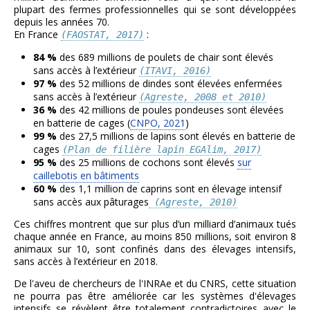
plupart des fermes professionnelles qui se sont développées
depuis les années 70.
En France
:
(FAOSTAT, 2017)
84 %
des 689 millions de poulets de chair sont élevés
sans accès à l’extérieur
(ITAVI, 2016)
97 %
des 52 millions de dindes sont élevées enfermées
sans accès à l’extérieur
(Agreste, 2008 et 2010)
36 %
des 42 millions de poules pondeuses sont élevées
en batterie de cages (
CNPO, 2021
)
99 %
des 27,5 millions de lapins sont élevés en batterie de
cages
(Plan de filière lapin EGAlim, 2017)
95 %
des 25 millions de cochons sont élevés
sur
caillebotis en bâtiments
60 %
des 1,1 million de caprins sont en élevage intensif
sans accès aux pâturages
(Agreste, 2010)
Ces chiffres montrent que sur plus d’un milliard d’animaux tués
chaque année en France, au moins 850 millions, soit environ 8
animaux sur 10, sont confinés dans des élevages intensifs,
sans accès à l’extérieur en 2018.
De l'aveu de chercheurs de l'INRAe et du CNRS, cette situation
ne pourra pas être améliorée car les systèmes d'élevages
intensifs se révèlent être totalement contradictoires avec le