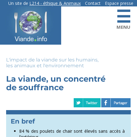
Skip
Un site de
L214
- éthique & Animaux
Contact
Espace presse
☰
to
contact
main
content
MENU
L'impact de la viande sur les humains,
les animaux et l'environnement
La viande, un concentré
de souffrance
84 % des poulets de chair sont élevés sans accès à
l’extérieur