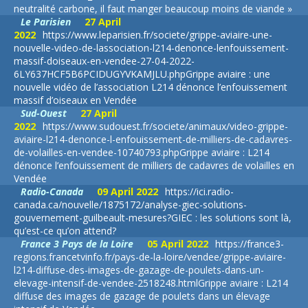
neutralité carbone, il faut manger beaucoup moins de viande »
Le Parisien
27 April
2022
https://www.leparisien.fr/societe/grippe-aviaire-une-
nouvelle-video-de-lassociation-l214-denonce-lenfouissement-
massif-doiseaux-en-vendee-27-04-2022-
6LY637HCF5B6PCIDUGYVKAMJLU.php
Grippe aviaire : une
nouvelle vidéo de l’association L214 dénonce l’enfouissement
massif d’oiseaux en Vendée
Sud-Ouest
27 April
2022
https://www.sudouest.fr/societe/animaux/video-grippe-
aviaire-l214-denonce-l-enfouissement-de-milliers-de-cadavres-
de-volailles-en-vendee-10740793.php
Grippe aviaire : L214
dénonce l’enfouissement de milliers de cadavres de volailles en
Vendée
Radio-Canada
09 April 2022
https://ici.radio-
canada.ca/nouvelle/1875172/analyse-giec-solutions-
gouvernement-guilbeault-mesures?
GIEC : les solutions sont là,
qu’est-ce qu’on attend?
France 3 Pays de la Loire
05 April 2022
https://france3-
regions.francetvinfo.fr/pays-de-la-loire/vendee/grippe-aviaire-
l214-diffuse-des-images-de-gazage-de-poulets-dans-un-
elevage-intensif-de-vendee-2518248.html
Grippe aviaire : L214
diffuse des images de gazage de poulets dans un élevage