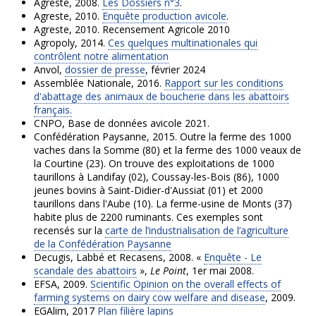
Agreste, 2008.
Les Dossiers n°3
.
Agreste, 2010.
Enquête production avicole
.
Agreste, 2010. Recensement Agricole 2010
Agropoly, 2014.
Ces quelques multinationales qui
contrôlent notre alimentation
Anvol,
dossier de presse
, février 2024
Assemblée Nationale, 2016.
Rapport sur les conditions
d'abattage des animaux de boucherie dans les abattoirs
français.
CNPO, Base de données avicole 2021.
Confédération Paysanne, 2015. Outre la ferme des 1000
vaches dans la Somme (80) et la ferme des 1000 veaux de
la Courtine (23). On trouve des exploitations de 1000
taurillons à Landifay (02), Coussay-les-Bois (86), 1000
jeunes bovins à Saint-Didier-d'Aussiat (01) et 2000
taurillons dans l'Aube (10). La ferme-usine de Monts (37)
habite plus de 2200 ruminants. Ces exemples sont
recensés sur la
carte de l’industrialisation de l’agriculture
de la Confédération Paysanne
Decugis, Labbé et Recasens, 2008. «
Enquête - Le
scandale des abattoirs
»,
Le Point
, 1er mai 2008.
EFSA, 2009.
Scientific Opinion on the overall effects of
farming systems on dairy cow welfare and disease
, 2009.
EGAlim, 2017
Plan filière lapins