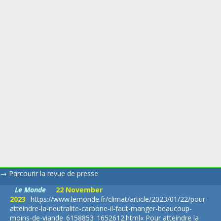
→
Parcourir la revue de presse
Le Monde
22 November
2023
https://www.lemonde.fr/climat/article/2023/01/22/pour-
atteindre-la-neutralite-carbone-il-faut-manger-beaucoup-
moins-de-viande_6158853_1652612.html
« Pour atteindre la