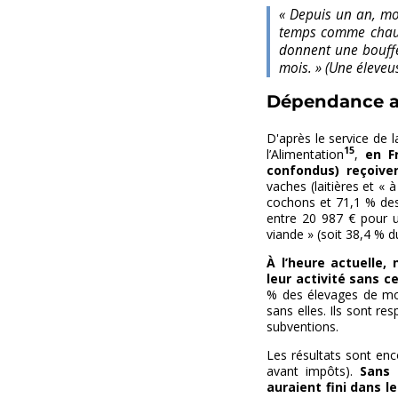
« Depuis un an, mon
temps comme chauff
donnent une bouffé
mois. » (Une éleveu
Dépendance a
D'après le service de l
15
l’Alimentation
,
en F
confondus) reçoive
vaches (laitières et «
cochons et 71,1 % des
entre 20 987 € pour 
viande » (soit 38,4 % d
À l’heure actuelle,
leur activité sans ce
% des élevages de mou
sans elles. Ils sont 
subventions.
Les résultats sont enc
avant impôts).
Sans 
auraient fini dans l