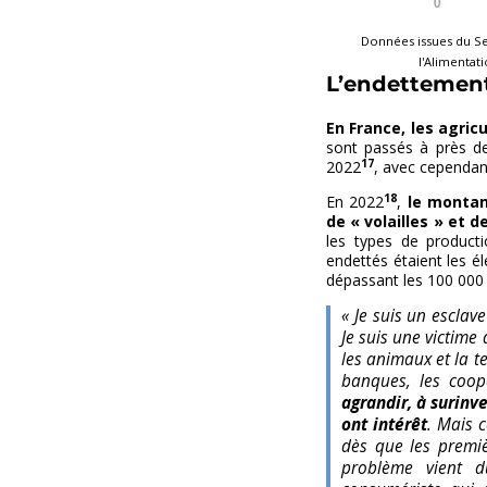
Données issues du Serv
l'Alimentat
L’endettemen
En France, les agric
sont passés à près 
17
2022
, avec cependant
18
En 2022
,
le montan
de « volailles » et 
les types de product
endettés étaient les 
dépassant les 100 000 
« Je suis un esclav
Je suis une victime
les animaux et la 
banques, les coopé
agrandir, à surinv
ont intérêt
. Mais 
dès que les premièr
problème vient d