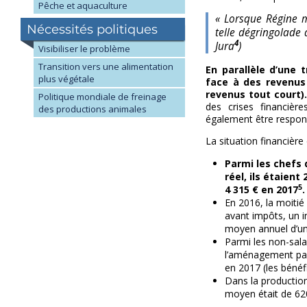
Pêche et aquaculture
« Lorsque Régine 
Nécessités politiques
telle dégringolade 
4
Jura
)
Visibiliser le problème
Transition vers une alimentation
En parallèle d’une t
plus végétale
face à des revenus 
revenus tout court).
Politique mondiale de freinage
des crises financièr
des productions animales
également être respon
La situation financière
Parmi les chefs 
réel, ils étaien
5
4 315 € en 2017
.
En 2016, la moitié 
avant impôts, un 
moyen annuel d’un 
Parmi les non-sala
l’aménagement pay
en 2017 (les bénéf
Dans la production
moyen était de 62