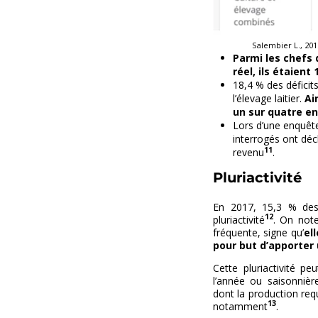
Salembier L., 201
Parmi les chefs 
réel, ils étaient
18,4 % des déficit
l’élevage laitier.
Ai
un sur quatre en
Lors d’une enquête
interrogés ont déc
11
revenu
.
Pluriactivité
En 2017, 15,3 % des 
12
pluriactivité
. On note
fréquente, signe qu’
el
pour but d’apporter
Cette pluriactivité p
l’année ou saisonnière
dont la production re
13
notamment
.