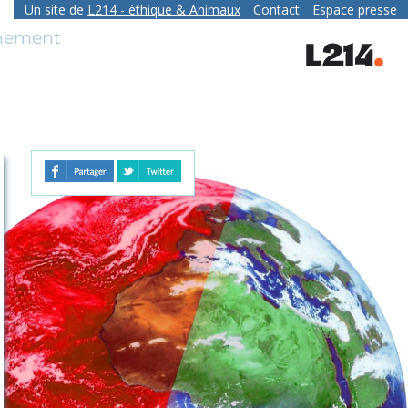
Un site de
L214
- éthique & Animaux
Contact
Espace presse
contact
nnement