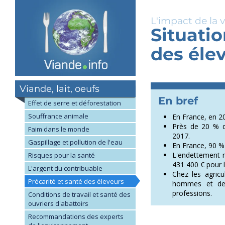
Skip
to
L'impact de la 
main
Situatio
content
des éle
Viande, lait, oeufs
Effet de serre et déforestation
Souffrance animale
En France, en 20
Près de 20 % de
Faim dans le monde
2017.
Gaspillage et pollution de l'eau
En France, 90 % 
L'endettement m
Risques pour la santé
431 400 € pour 
L'argent du contribuable
Chez les agricu
Précarité et santé des éleveurs
hommes et deu
professions.
Conditions de travail et santé des
ouvriers d'abattoirs
Recommandations des experts