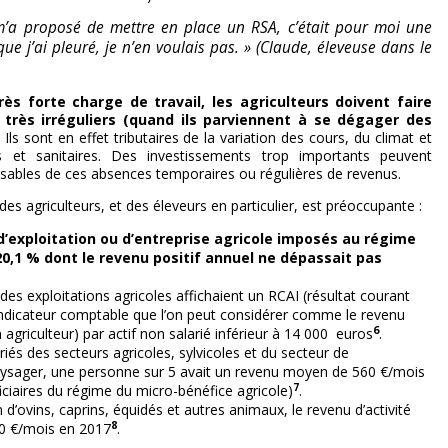
m’a proposé de mettre en place un RSA, c’était pour moi une
que j’ai pleuré, je n’en voulais pas. » (Claude, éleveuse dans le
rès forte charge de travail, les agriculteurs doivent faire
très irréguliers (quand ils parviennent à se dégager des
Ils sont en effet tributaires de la variation des cours, du climat et
es et sanitaires. Des investissements trop importants peuvent
sables de ces absences temporaires ou régulières de revenus.
 des agriculteurs, et des éleveurs en particulier, est préoccupante :
d’exploitation ou d’entreprise agricole imposés au régime
t 20,1 % dont le revenu positif annuel ne dépassait pas
des exploitations agricoles affichaient un RCAI (résultat courant
indicateur comptable que l’on peut considérer comme le revenu
6
agriculteur) par actif non salarié inférieur à 14 000 euros
.
riés des secteurs agricoles, sylvicoles et du secteur de
sager, une personne sur 5 avait un revenu moyen de 560 €/mois
7
iciaires du régime du micro-bénéfice agricole)
.
 d’ovins, caprins, équidés et autres animaux, le revenu d’activité
8
0 €/mois en 2017
.