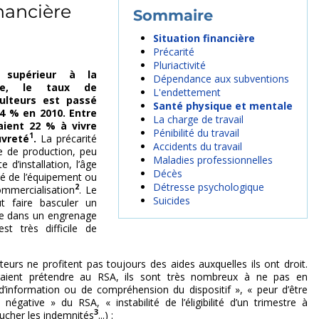
inancière
Situation financière
Précarité
Pluriactivité
 supérieur à la
Dépendance aux subventions
le, le taux de
L'endettement
ulteurs est passé
Santé physique et mentale
4 % en 2010. Entre
La charge de travail
taient 22 % à vivre
Pénibilité du travail
1
uvreté
.
La précarité
Accidents du travail
e de production, peu
Maladies professionnelles
e d’installation, l’âge
Décès
lité de l’équipement ou
Détresse psychologique
2
mmercialisation
. Le
Suicides
t faire basculer un
lle dans un engrenage
est très difficile de
ulteurs ne profitent pas toujours des aides auxquelles ils ont droit.
raient prétendre au RSA, ils sont très nombreux à ne pas en
d’information ou de compréhension du dispositif », « peur d’être
négative » du RSA, « instabilité de l’éligibilité d’un trimestre à
3
toucher les indemnités
...) :