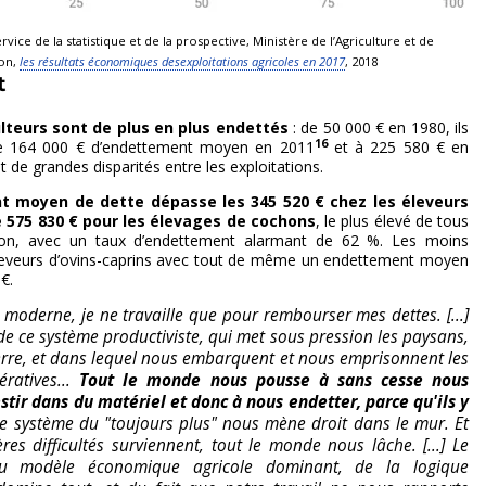
ice de la statistique et de la prospective, Ministère de l’Agriculture et de
ion,
les résultats économiques desexploitations agricoles en 2017
, 2018
t
ulteurs sont de plus en plus endettés
: de 50 000 € en 1980, ils
16
de 164 000 € d’endettement moyen en 2011
et à 225 580 € en
 de grandes disparités entre les exploitations.
t moyen de dette dépasse les 345 520 € chez les éleveurs
de 575 830 € pour les élevages de cochons
, le plus élevé de tous
ion, avec un taux d’endettement alarmant de 62 %. Les moins
éleveurs d’ovins-caprins avec tout de même un endettement moyen
€.
e moderne, je ne travaille que pour rembourser mes dettes. [...]
 de ce système productiviste, qui met sous pression les paysans,
terre, et dans lequel nous embarquent et nous emprisonnent les
ratives...
Tout le monde nous pousse à sans cesse nous
estir dans du matériel et donc à nous endetter, parce qu'ils y
ce système du "toujours plus" nous mène droit dans le mur. Et
es difficultés surviennent, tout le monde nous lâche. [...] Le
u modèle économique agricole dominant, de la logique