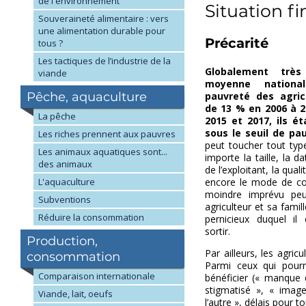
de l'environnement
Situation f
Souveraineté alimentaire : vers
une alimentation durable pour
Précarité
tous ?
Les tactiques de l’industrie de la
Globalement très
viande
moyenne nationa
Pêche, aquaculture
pauvreté des agric
de 13 % en 2006 à 2
La pêche
2015 et 2017, ils é
sous le seuil de pa
Les riches prennent aux pauvres
peut toucher tout typ
Les animaux aquatiques sont...
importe la taille, la dat
des animaux
de l’exploitant, la qua
encore le mode de co
L'aquaculture
moindre imprévu peu
Subventions
agriculteur et sa fami
Réduire la consommation
pernicieux duquel il 
sortir.
Production,
Par ailleurs, les agric
consommation
Parmi ceux qui pour
Comparaison internationale
bénéficier (« manque 
stigmatisé », « image 
Viande, lait, oeufs
l’autre », délais pour 