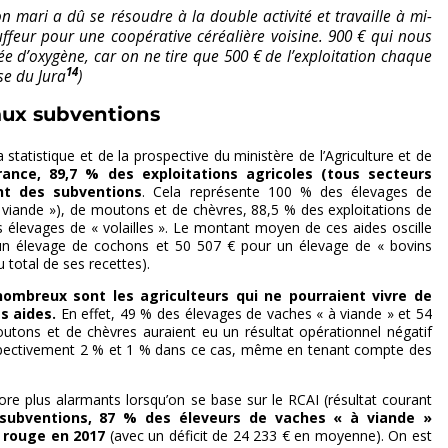
 mari a dû se résoudre à la double activité et travaille à mi-
eur pour une coopérative céréalière voisine. 900 € qui nous
e d’oxygène, car on ne tire que 500 € de l’exploitation chaque
14
se du Jura
)
ux subventions
a statistique et de la prospective du ministère de l’Agriculture et de
rance, 89,7 % des exploitations agricoles (tous secteurs
nt des subventions
. Cela représente 100 % des élevages de
 à viande »), de moutons et de chèvres, 88,5 % des exploitations de
 élevages de « volailles ». Le montant moyen de ces aides oscille
un élevage de cochons et 50 507 € pour un élevage de « bovins
u total de ses recettes).
 nombreux sont les agriculteurs qui ne pourraient vivre de
s aides.
En effet, 49 % des élevages de vaches « à viande » et 54
tons et de chèvres auraient eu un résultat opérationnel négatif
respectivement 2 % et 1 % dans ce cas, même en tenant compte des
ore plus alarmants lorsqu’on se base sur le RCAI (résultat courant
subventions, 87 % des éleveurs de vaches « à viande »
e rouge en 2017
(avec un déficit de 24 233 € en moyenne). On est