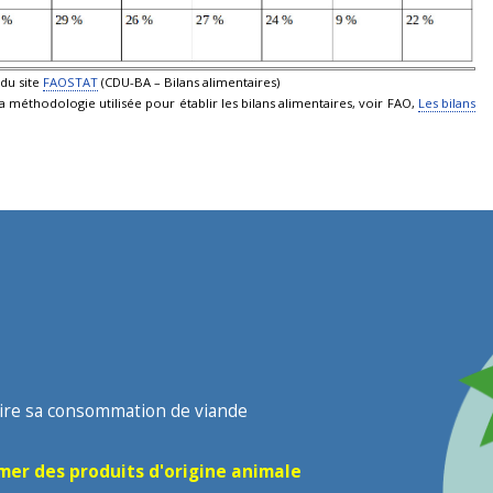
 du site
FAOSTAT
(CDU-BA – Bilans alimentaires)
 méthodologie utilisée pour établir les bilans alimentaires, voir FAO,
Les bilans
ire sa consommation de viande
er des produits d'origine animale