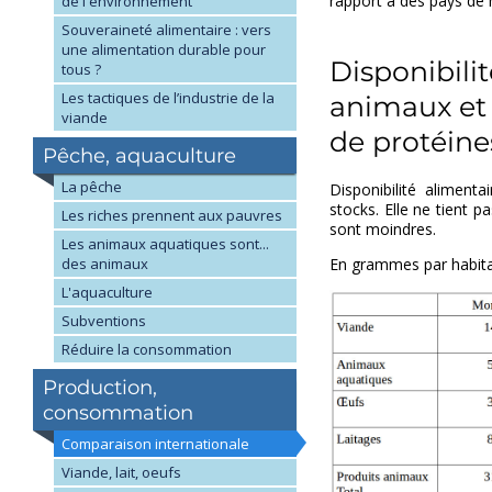
rapport à des pays de
de l'environnement
Souveraineté alimentaire : vers
une alimentation durable pour
Disponibili
tous ?
Les tactiques de l’industrie de la
animaux et 
viande
de protéine
Pêche, aquaculture
La pêche
Disponibilité aliment
stocks. Elle ne tient
Les riches prennent aux pauvres
sont moindres.
Les animaux aquatiques sont...
des animaux
En grammes par habita
L'aquaculture
Subventions
Réduire la consommation
Production,
consommation
Comparaison internationale
Viande, lait, oeufs