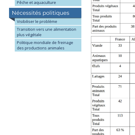
Pêche et aquaculture
Nécessités politiques
Visibiliser le problème
Transition vers une alimentation
plus végétale
Politique mondiale de freinage
des productions animales