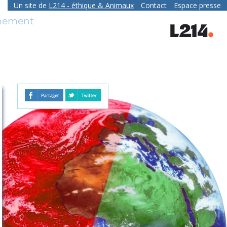
Un site de
L214
- éthique & Animaux
Contact
Espace presse
contact
nnement