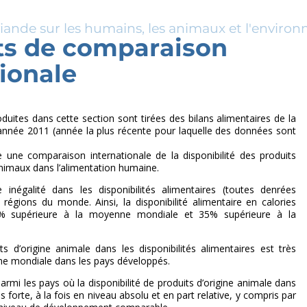
viande sur les humains, les animaux et l'enviro
s de comparaison
tionale
duites dans cette section sont tirées des bilans alimentaires de la
l’année 2011 (année la plus récente pour laquelle des données sont
e une comparaison internationale de la disponibilité des produits
nimaux dans l’alimentation humaine.
e inégalité dans les disponibilités alimentaires (toutes denrées
régions du monde. Ainsi, la disponibilité alimentaire en calories
3% supérieure à la moyenne mondiale et 35% supérieure à la
s d’origine animale dans les disponibilités alimentaires est très
ne mondiale dans les pays développés.
armi les pays où la disponibilité de produits d’origine animale dans
us forte, à la fois en niveau absolu et en part relative, y compris par