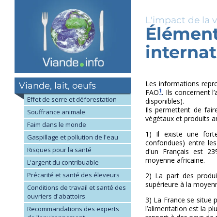
Skip
to
L'impact de la 
main
Élément
content
interna
Les informations repro
Viande, lait, oeufs
1
FAO
. Ils concernent 
Effet de serre et déforestation
disponibles).
Ils permettent de fair
Souffrance animale
végétaux et produits a
Faim dans le monde
1) Il existe une fort
Gaspillage et pollution de l'eau
confondues) entre les 
Risques pour la santé
d'un Français est 2
moyenne africaine.
L'argent du contribuable
Précarité et santé des éleveurs
2) La part des produit
supérieure à la moyen
Conditions de travail et santé des
ouvriers d'abattoirs
3) La France se situe p
l’alimentation est la pl
Recommandations des experts