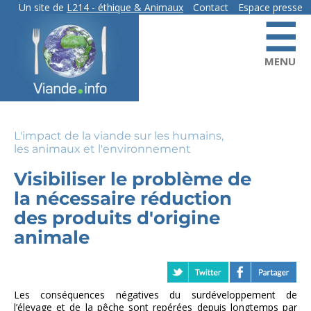
Skip
Un site de
L214
- éthique & Animaux
Contact
Espace presse
☰
to
contact
main
content
MENU
L'impact de la viande sur les humains,
les animaux et l'environnement
Visibiliser le problème de
la nécessaire réduction
des produits d'origine
animale
Les conséquences négatives du surdéveloppement de
l’élevage et de la pêche sont repérées depuis longtemps par