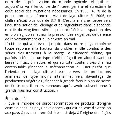
nom de la préservation du monde agricole tel qu’il est
aujourd’hui va à l’encontre de l’intérêt général et surestime le
coût social des mutations nécessaires. En 1906, 43 % de la
population active française vivait de l’agriculture. En 2006, ce
chiffre n’était plus que de 3,7 %. C’est la marche forcée vers
l’industrialisation de l’élevage et de l’agriculture dans la seconde
moitié du vingtième siècle qui a accéléré la disparition des
emplois agricoles, et non la pression des exigences de défense
de l’environnement et du bien-être animal.
L’attitude qui a prévalu jusqu’ici dans notre pays empêche
toute réponse à la hauteur du problème. Elle conduit à des
séries d’ajustements à la marge, à efficacité réduite, qui
parfois atténuent un type d’effet négatif en alourdissant ou
laissant intact un autre, et qui au total coûtent très cher au
contribuable (financer la méthanisation du lisier plutôt que
l’orientation de l’agriculture bretonne vers des productions
animales de type moins intensif et vers davantage de
productions végétales ; financer à grands frais le plan de sortie
de flotte des thoniers senneurs après avoir subventionné à
grands frais leur construction...)
Étant donné :
- que le modèle de surconsommation de produits d’origine
animale dans les pays développés - qui est en voie d’extension
aux pays à revenu intermédiaire - est déjà à l’origine de dégâts