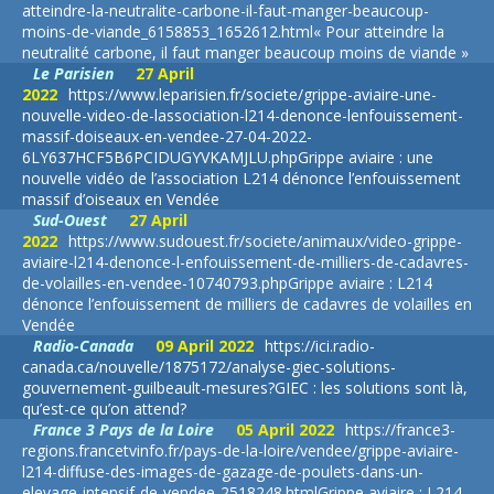
atteindre-la-neutralite-carbone-il-faut-manger-beaucoup-
moins-de-viande_6158853_1652612.html
« Pour atteindre la
neutralité carbone, il faut manger beaucoup moins de viande »
Le Parisien
27 April
2022
https://www.leparisien.fr/societe/grippe-aviaire-une-
nouvelle-video-de-lassociation-l214-denonce-lenfouissement-
massif-doiseaux-en-vendee-27-04-2022-
6LY637HCF5B6PCIDUGYVKAMJLU.php
Grippe aviaire : une
nouvelle vidéo de l’association L214 dénonce l’enfouissement
massif d’oiseaux en Vendée
Sud-Ouest
27 April
2022
https://www.sudouest.fr/societe/animaux/video-grippe-
aviaire-l214-denonce-l-enfouissement-de-milliers-de-cadavres-
de-volailles-en-vendee-10740793.php
Grippe aviaire : L214
dénonce l’enfouissement de milliers de cadavres de volailles en
Vendée
Radio-Canada
09 April 2022
https://ici.radio-
canada.ca/nouvelle/1875172/analyse-giec-solutions-
gouvernement-guilbeault-mesures?
GIEC : les solutions sont là,
qu’est-ce qu’on attend?
France 3 Pays de la Loire
05 April 2022
https://france3-
regions.francetvinfo.fr/pays-de-la-loire/vendee/grippe-aviaire-
l214-diffuse-des-images-de-gazage-de-poulets-dans-un-
elevage-intensif-de-vendee-2518248.html
Grippe aviaire : L214