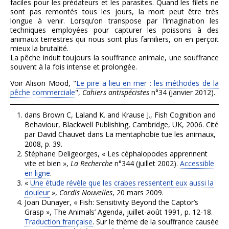
faciles pour les prédateurs et les parasites. Quand les filets ne
sont pas remontés tous les jours, la mort peut être très
longue à venir. Lorsqu’on transpose par l’imagination les
techniques employées pour capturer les poissons à des
animaux terrestres qui nous sont plus familiers, on en perçoit
mieux la brutalité.
La pêche induit toujours la souffrance animale, une souffrance
souvent à la fois intense et prolongée.
Voir Alison Mood, "
Le pire a lieu en mer : les méthodes de la
pêche commerciale
",
Cahiers antispécistes
n°34 (janvier 2012).
dans Brown C, Laland K. and Krause J., Fish Cognition and
Behaviour, Blackwell Publishing, Cambridge, UK, 2006. Cité
par David Chauvet dans La mentaphobie tue les animaux,
2008, p. 39.
Stéphane Deligeorges, « Les céphalopodes apprennent
vite et bien »,
La Recherche
n°344 (juillet 2002).
Accessible
en ligne
.
«
Une étude révèle que les crabes ressentent eux aussi la
douleur
»,
Cordis Nouvelles
, 20 mars 2009.
Joan Dunayer, « Fish: Sensitivity Beyond the Captor’s
Grasp », The Animals’ Agenda, juillet-août 1991, p. 12-18.
Traduction française
. Sur le thème de la souffrance causée