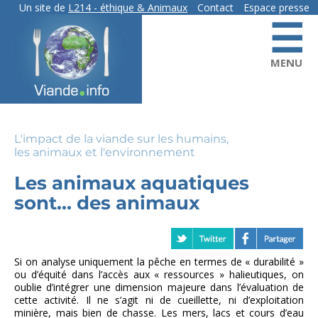
Skip
Un site de
L214
- éthique & Animaux
Contact
Espace presse
☰
to
contact
main
content
MENU
L'impact de la viande sur les humains,
les animaux et l'environnement
Les animaux aquatiques
sont... des animaux
Si on analyse uniquement la pêche en termes de « durabilité »
ou d’équité dans l’accès aux « ressources » halieutiques, on
oublie d’intégrer une dimension majeure dans l’évaluation de
cette activité. Il ne s’agit ni de cueillette, ni d’exploitation
minière, mais bien de chasse. Les mers, lacs et cours d’eau