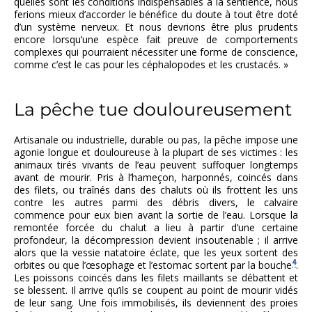
quelles sont les conditions indispensables à la sentience, nous
ferions mieux d’accorder le bénéfice du doute à tout être doté
d’un système nerveux. Et nous devrions être plus prudents
encore lorsqu’une espèce fait preuve de comportements
complexes qui pourraient nécessiter une forme de conscience,
comme c’est le cas pour les céphalopodes et les crustacés. »
La pêche tue douloureusement
Artisanale ou industrielle, durable ou pas, la pêche impose une
agonie longue et douloureuse à la plupart de ses victimes : les
animaux tirés vivants de l’eau peuvent suffoquer longtemps
avant de mourir. Pris à l’hameçon, harponnés, coincés dans
des filets, ou traînés dans des chaluts où ils frottent les uns
contre les autres parmi des débris divers, le calvaire
commence pour eux bien avant la sortie de l’eau. Lorsque la
remontée forcée du chalut a lieu à partir d’une certaine
profondeur, la décompression devient insoutenable ; il arrive
alors que la vessie natatoire éclate, que les yeux sortent des
4
orbites ou que l’œsophage et l’estomac sortent par la bouche
.
Les poissons coincés dans les filets maillants se débattent et
se blessent. Il arrive qu’ils se coupent au point de mourir vidés
de leur sang. Une fois immobilisés, ils deviennent des proies