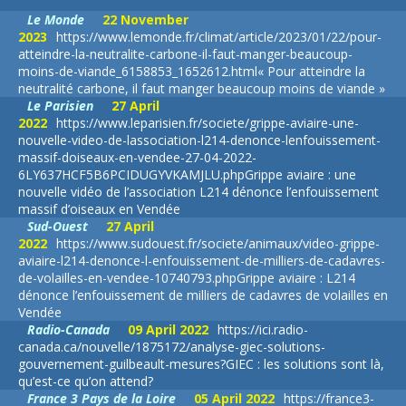
Le Monde
22 November
2023
https://www.lemonde.fr/climat/article/2023/01/22/pour-
atteindre-la-neutralite-carbone-il-faut-manger-beaucoup-
moins-de-viande_6158853_1652612.html
« Pour atteindre la
neutralité carbone, il faut manger beaucoup moins de viande »
Le Parisien
27 April
2022
https://www.leparisien.fr/societe/grippe-aviaire-une-
nouvelle-video-de-lassociation-l214-denonce-lenfouissement-
massif-doiseaux-en-vendee-27-04-2022-
6LY637HCF5B6PCIDUGYVKAMJLU.php
Grippe aviaire : une
nouvelle vidéo de l’association L214 dénonce l’enfouissement
massif d’oiseaux en Vendée
Sud-Ouest
27 April
2022
https://www.sudouest.fr/societe/animaux/video-grippe-
aviaire-l214-denonce-l-enfouissement-de-milliers-de-cadavres-
de-volailles-en-vendee-10740793.php
Grippe aviaire : L214
dénonce l’enfouissement de milliers de cadavres de volailles en
Vendée
Radio-Canada
09 April 2022
https://ici.radio-
canada.ca/nouvelle/1875172/analyse-giec-solutions-
gouvernement-guilbeault-mesures?
GIEC : les solutions sont là,
qu’est-ce qu’on attend?
France 3 Pays de la Loire
05 April 2022
https://france3-