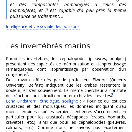
et des composantes homologues à celles des
mammifères, et il est capable d’à peu près la même
puissance de traitement. »
Intelligence et vie sociale des poissons
Les invertébrés marins
Parmi les invertébrés, les céphalopodes (pieuvres, poulpes)
présentent des capacités de mémorisation et d’apprentissage
remarquables, dont l’apprentissage par observation d’un
2
congénère
.
Des travaux effectués par le professeur Elwood (Queen’s
University, Belfast) indiquent que les crabes ressentent la
douleur, et s’en souviennent. Le même chercheur a constaté
3
des réactions aux stimuli douloureux chez les crevettes
.
Lena Lindström, éthologue, souligne
: « Pour ce qui est des
crustacés et des mollusques, les données indiquant qu’au
moins certaines espèces seraient sentientes s’accumulent, en
particulier pour les crustacés décapodes (crabes, homards,
crevettes, etc.), ainsi que pour les céphalopodes (pieuvres,
calmars, etc.). Comme nous ne savons pas exactement