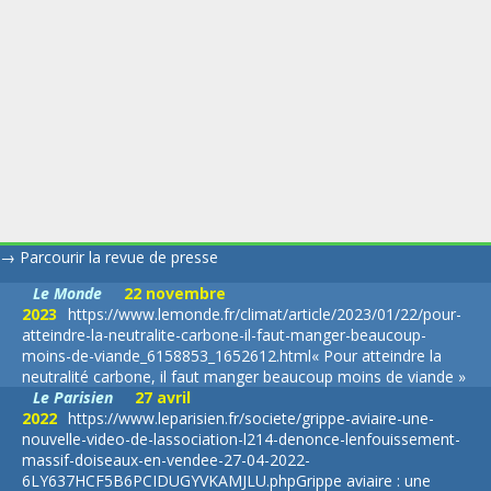
→
Parcourir la revue de presse
Le Monde
22 novembre
2023
https://www.lemonde.fr/climat/article/2023/01/22/pour-
atteindre-la-neutralite-carbone-il-faut-manger-beaucoup-
moins-de-viande_6158853_1652612.html
« Pour atteindre la
neutralité carbone, il faut manger beaucoup moins de viande »
Le Parisien
27 avril
2022
https://www.leparisien.fr/societe/grippe-aviaire-une-
nouvelle-video-de-lassociation-l214-denonce-lenfouissement-
massif-doiseaux-en-vendee-27-04-2022-
6LY637HCF5B6PCIDUGYVKAMJLU.php
Grippe aviaire : une