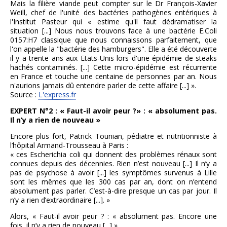
Mais la filière viande peut compter sur le Dr François-Xavier
Weill, chef de l'unité des bactéries pathogènes entériques à
l'Institut Pasteur qui « estime qu'il faut dédramatiser la
situation [...] Nous nous trouvons face à une bactérie E.Coli
0157:H7 classique que nous connaissons parfaitement, que
l'on appelle la "bactérie des hamburgers". Elle a été découverte
il y a trente ans aux Etats-Unis lors d'une épidémie de steaks
hachés contaminés. [...] Cette micro-épidémie est récurrente
en France et touche une centaine de personnes par an. Nous
n'aurions jamais dû entendre parler de cette affaire [...] ».
Source :
L'express.fr
EXPERT N°2 : « Faut-il avoir peur ?» : « absolument pas.
Il n’y a rien de nouveau »
Encore plus fort, Patrick Tounian, pédiatre et nutritionniste à
l’hôpital Armand-Trousseau à Paris :
« ces Escherichia coli qui donnent des problèmes rénaux sont
connues depuis des décennies. Rien n’est nouveau [...] Il n’y a
pas de psychose à avoir [...] les symptômes survenus à Lille
sont les mêmes que les 300 cas par an, dont on n’entend
absolument pas parler. C’est-à-dire presque un cas par jour. Il
n’y a rien d’extraordinaire [...]. »
Alors, « Faut-il avoir peur ? : « absolument pas. Encore une
fois, il n’y a rien de nouveau [...] »