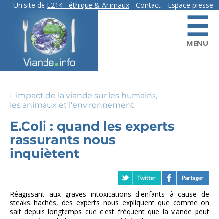
Aller
Un site de
L214
- éthique & Animaux
Contact
Espace presse
☰
au
contact
contenu
principal
MENU
L'impact de la viande sur les humains,
les animaux et l'environnement
E.Coli : quand les experts
rassurants nous
inquiètent
Réagissant aux graves intoxications d'enfants à cause de
steaks hachés, des experts nous expliquent que comme on
sait depuis longtemps que c'est fréquent que la viande peut