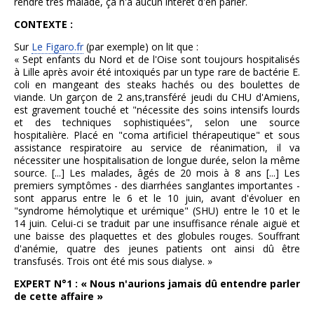
rendre très malade, ça n'a aucun intérêt d'en parler.
CONTEXTE :
Sur
Le Figaro.fr
(par exemple) on lit que :
« Sept enfants du Nord et de l'Oise sont toujours hospitalisés
à Lille après avoir été intoxiqués par un type rare de bactérie E.
coli en mangeant des steaks hachés ou des boulettes de
viande. Un garçon de 2 ans,transféré jeudi du CHU d'Amiens,
est gravement touché et "nécessite des soins intensifs lourds
et des techniques sophistiquées", selon une source
hospitalière. Placé en "coma artificiel thérapeutique" et sous
assistance respiratoire au service de réanimation, il va
nécessiter une hospitalisation de longue durée, selon la même
source. [...] Les malades, âgés de 20 mois à 8 ans [...] Les
premiers symptômes - des diarrhées sanglantes importantes -
sont apparus entre le 6 et le 10 juin, avant d'évoluer en
"syndrome hémolytique et urémique" (SHU) entre le 10 et le
14 juin. Celui-ci se traduit par une insuffisance rénale aiguë et
une baisse des plaquettes et des globules rouges. Souffrant
d'anémie, quatre des jeunes patients ont ainsi dû être
transfusés. Trois ont été mis sous dialyse. »
EXPERT N°1 : « Nous n'aurions jamais dû entendre parler
de cette affaire »