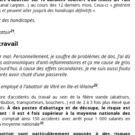
 canal carpien…) au cours des 12 derniers mois. Ceux-ci «
génèrent
 et peuvent aller jusqu’à des handicaps définitifs
».
t des handicapés.
21
ttoir
.
ravail
r mal. Personnellement, je souffre de problèmes de dos. J’ai dû
és astronomiques d’anti-inflammatoires et ça me cause de gros
ourd’hui, à cause des effets secondaires. Je me suis aussi foutu
près avoir chuté d’une passerelle.
22
employé à l’abattoir de Vitré en Ille-et-Vilaine
.
 d’accidents du travail au sein de la filière viande (abattoirs,
ribution, transporteurs, bouchers...) est de 2 à 3 fois plus élevé que
tés.
À des postes d’abattage et de découpe, le risque est
ant : il est 4 fois supérieur à la moyenne nationale des
comptait ainsi 150 accidents avec arrêt pour 1 000 salariés en
23
la moyenne nationale
.
attoir sont particulièrement exposés à des risques