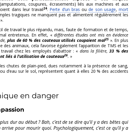
amputations, coupures, écrasements) liés aux machines et aux
24
oient dans leur travail
.
Perte d’un bras
ou
de son usage
,
mort
ples tragiques ne manquent pas et alimentent régulièrement les
».
il de travail le plus répandu, mais, faute de formation et de temps,
mal entretenus. En effet, «
différentes études ont mis en évidence
25
nde,
plus de 60 % des couteaux utilisés coupaient mal
». En plus
nce des animaux, cela favorise également l’apparition de TMS et les
 travail chez les employés d’abattoir : «
dans la filière,
33 % des
26
nt liés à l’utilisation de couteaux
.
»
t les chutes de plain-pied, dues notamment à la présence de sang,
ou d’eau sur le sol, représentent quant à elles 20 % des accidents
hique en danger
mpassion
 plus dur au début ? Bah, c’est de se dire qu’il y a des bêtes qui
on arrive pour mourir quoi. Psychologiquement, c’est ce qu’il y a