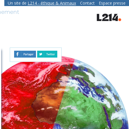
Un site de
L214
- éthique & Animaux
Contact
Espace presse
contact
nnement