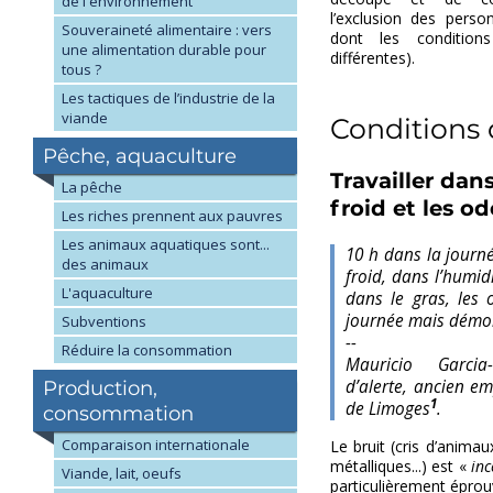
de l'environnement
l’exclusion des person
Souveraineté alimentaire : vers
dont les condition
une alimentation durable pour
différentes).
tous ?
Les tactiques de l’industrie de la
viande
Conditions 
Pêche, aquaculture
Travailler dans 
La pêche
froid et les o
Les riches prennent aux pauvres
Les animaux aquatiques sont...
10 h dans la journ
des animaux
froid, dans l’humid
L'aquaculture
dans le gras, les 
journée mais démol
Subventions
--
Réduire la consommation
Mauricio Garcia-
d’alerte, ancien em
Production,
1
de Limoges
.
consommation
Comparaison internationale
Le bruit (cris d’anima
métalliques...) est «
inc
Viande, lait, oeufs
particulièrement éprou