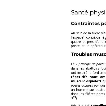
Santé phys
Contraintes p
Au sein de la filière v
l'espace) contribue ég
quatre et près d’une 
poste, et un opérateur 
Troubles musc
Le «
principe de parcel
dans les abattoirs (q
ont inspiré le fordis
répétitifs sont om
musculo-squelettiq
postes occupés par des
un homme sur quatre d
dans les filières porc
19
3
).
Résultat :
9 travaill