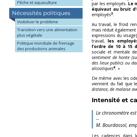
Pêche et aquaculture
par les employés.
Le n
équivaut au bruit d
Nécessités politiques
3
employés
.
Visibiliser le problème
Au travail, le froid r
Transition vers une alimentation
mais réduit également l’
plus végétale
expressions du visage)
travail,
les employé
Politique mondiale de freinage
l’ordre de 10 à 15 
des productions animales
sociale et mentale de
sentiment de honte (s
des lieux publics ou da
4
alcooliques
.
»
De même avec les odeur
viennent du fait que l
distance, de malaise av
Intensité et 
Le chronomètre est
--
M. Bourdassol, emp
Les cadences dans le