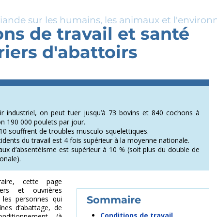
viande sur les humains, les animaux et l'enviro
ns de travail et santé
iers d'abattoirs
r industriel, on peut tuer jusqu’à 73 bovins et 840 cochons à
ron 190 000 poulets par jour.
10 souffrent de troubles musculo-squelettiques.
dents du travail est 4 fois supérieur à la moyenne nationale.
taux d’absentéisme est supérieur à 10 % (soit plus du double de
onale).
aire, cette page
ers et ouvrières
re les personnes qui
aînes d’abattage, de
Conditions de travail
ditionnement (à