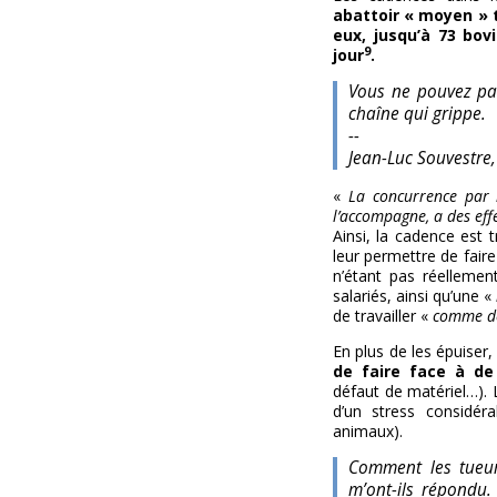
abattoir « moyen » t
eux, jusqu’à 73 bov
9
jour
.
Vous ne pouvez pas
chaîne qui grippe.
--
Jean-Luc Souvestre, 
«
La concurrence par 
l’accompagne, a des effe
Ainsi, la cadence est 
leur permettre de fair
n’étant pas réellemen
salariés, ainsi qu’une «
de travailler «
comme d
En plus de les épuiser
de faire face à de
défaut de matériel…). 
d’un stress considér
animaux).
Comment les tueurs
m’ont-ils répondu.