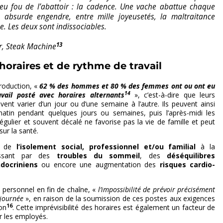
eu fou de l’abattoir : la cadence. Une vache abattue chaque
 absurde engendre, entre mille joyeusetés, la maltraitance
. Les deux sont indissociables.
13
r,
Steak Machine
horaires et de rythme de travail
production, «
62 % des hommes et 80 % des femmes ont ou ont eu
14
vail posté avec horaires alternants
», c’est-à-dire que leurs
uvent varier d’un jour ou d’une semaine à l’autre. Ils peuvent ainsi
e matin pendant quelques jours ou semaines, puis l’après-midi les
régulier et souvent décalé ne favorise pas la vie de famille et peut
sur la santé.
er de
l’isolement social, professionnel et/ou familial
à la
ssant par des
troubles du sommeil
, des
déséquilibres
docriniens
ou encore une augmentation des
risques cardio-
e personnel en fin de chaîne, «
l’impossibilité de prévoir précisément
 journée
», en raison de la soumission de ces postes aux exigences
16
on
. Cette imprévisibilité des horaires est également un facteur de
r les employés.