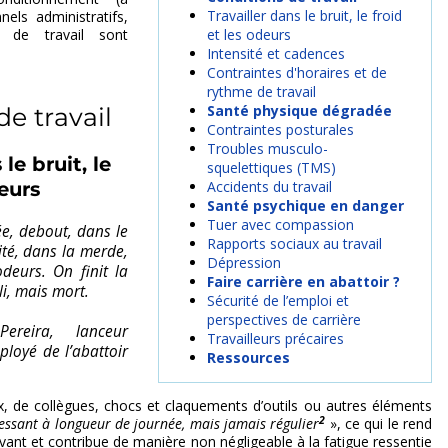
Travailler dans le bruit, le froid
nels administratifs,
s de travail sont
et les odeurs
Intensité et cadences
Contraintes d'horaires et de
rythme de travail
Santé physique dégradée
de travail
Contraintes posturales
Troubles musculo-
le bruit, le
squelettiques (TMS)
Accidents du travail
deurs
Santé psychique en danger
Tuer avec compassion
ée, debout, dans le
Rapports sociaux au travail
ité, dans la merde,
Dépression
odeurs. On finit la
Faire carrière en abattoir ?
i, mais mort.
Sécurité de l’emploi et
perspectives de carrière
Pereira, lanceur
Travailleurs précaires
ployé de l’abattoir
Ressources
ux, de collègues, chocs et claquements d’outils ou autres éléments
2
essant à longueur de journée, mais jamais régulier
», ce qui le rend
vant et contribue de manière non négligeable à la fatigue ressentie