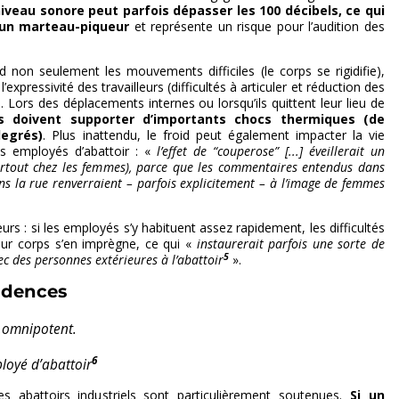
iveau sonore peut parfois dépasser les 100 décibels, ce qui
’un marteau-piqueur
et représente un risque pour l’audition des
end non seulement les mouvements difficiles (le corps se rigidifie),
expressivité des travailleurs (difficultés à articuler et réduction des
. Lors des déplacements internes ou lorsqu’ils quittent leur lieu de
s doivent supporter d’importants chocs thermiques (de
degrés)
. Plus inattendu, le froid peut également impacter la vie
s employés d’abattoir : «
l’effet de “couperose” [...] éveillerait un
urtout chez les femmes), parce que les commentaires entendus dans
ns la rue renverraient – parfois explicitement – à l’image de femmes
s : si les employés s’y habituent assez rapidement, les difficultés
eur corps s’en imprègne, ce qui «
instaurerait parfois une sorte de
5
ec des personnes extérieures à l’abattoir
».
cadences
 omnipotent.
6
loyé d’abattoir
s abattoirs industriels sont particulièrement soutenues.
Si un