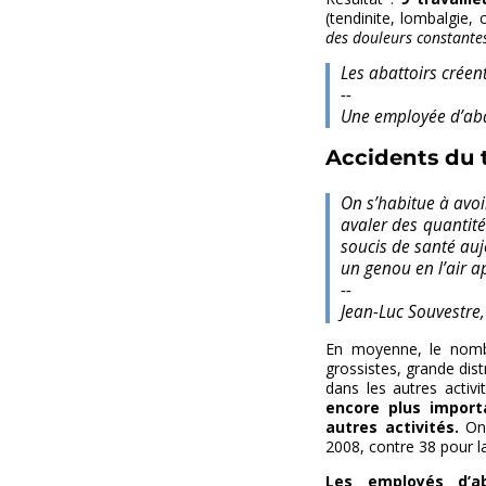
(tendinite, lombalgie,
des douleurs constantes
Les abattoirs créen
--
Une employée d’aba
Accidents du t
On s’habitue à avoi
avaler des quantit
soucis de santé auj
un genou en l’air a
--
Jean-Luc Souvestre, 
En moyenne, le nombre
grossistes, grande dist
dans les autres activi
encore plus import
autres activités.
On 
2008, contre 38 pour 
Les employés d’ab