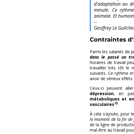
d’adaptation au di
minute. Ce rythme
animale. Et humaine
--
Geoffrey Le Guilche
Contraintes d'
Parmi les salariés de 
dans le passé un tra
horaires de travail pe
travailler très tôt l
suivants. Ce rythme ir
avoir de sérieux effets 
Ceux-ci peuvent all
dépression
, en pa
métaboliques et en
15
vasculaires
.
À cela s’ajoute, pour l
le moment de la fin de
de la ligne de producti
mal-être au travail pou