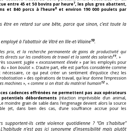
7
ue entre 45 et 50 bovins par heure
, les plus gros abattent,
8
ins et 840 porcs à l’heure
et environ 190 000 poulets par
 être en retard sur une bête, parce que sinon, c’est toute la
10
employé à l’abattoir de Vitré en Ille-et-Vilaine
.
les prix, et la recherche permanente de gains de productivité qui
11
ts directs sur les conditions de travail et la santé des salariés
.
»
très souvent jugée «
excessivement élevée
» par les employés pour
e du «
bon boulot
». D’autre part, elle est parfois considérée comme
t nécessaire, ce qui peut créer un sentiment d’injustice chez les
robotisation
» des opérations de travail, qui leur donne l’impression
12
es machines
», «
comme si on était du matériel humain
».
,
ces cadences effrénées ne permettent pas aux opérateurs
 potentiels débordements
(réaction imprévisible d’un animal,
Le moindre grain de sable dans l’engrenage devient alors la source
able (et, dans bien des cas, d’une souffrance accrue pour les
 supportent-ils cette violence quotidienne ? “On s’habitue”
 L’habitude n’est pas ici synonyme d’insensibilité mais plutôt