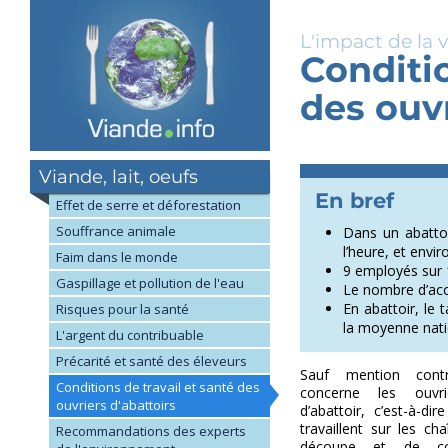
Aller
au
L'impact de la 
contenu
Conditio
principal
des ouvr
Viande, lait, oeufs
Effet de serre et déforestation
Souffrance animale
Dans un abattoi
l’heure, et envi
Faim dans le monde
9 employés sur 
Gaspillage et pollution de l'eau
Le nombre d’acci
En abattoir, le 
Risques pour la santé
la moyenne nati
L'argent du contribuable
Précarité et santé des éleveurs
Sauf mention contr
Conditions de travail et santé des
concerne les ouvri
ouvriers d'abattoirs
d’abattoir, c’est-à-di
travaillent sur les ch
Recommandations des experts
découpe et de con