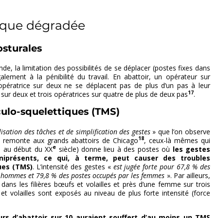
ique dégradée
osturales
iande, la limitation des possibilités de se déplacer (postes fixes dans
alement à la pénibilité du travail. En abattoir, un opérateur sur
opératrice sur deux ne se déplacent pas de plus d’un pas à leur
17
sur deux et trois opératrices sur quatre de plus de deux pas
.
ulo-squelettiques (TMS)
lisation des tâches et de simplification des gestes
» que l’on observe
18
ui remonte aux grands abattoirs de Chicago
, ceux-là mêmes qui
e
me au début du XX
siècle) donne lieu à des postes où
les gestes
niprésents, ce qui, à terme, peut causer des troubles
ues (TMS)
. L’intensité des gestes «
est jugée forte pour 67,8 % des
 hommes et 79,8 % des postes occupés par les femmes
». Par ailleurs,
ans les filières bœufs et volailles et près d’une femme sur trois
s et volailles sont exposés au niveau de plus forte intensité (force
eurs d’abattoir sur 10 auraient souffert d’au moins un TMS