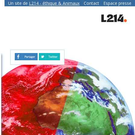
Un site de
L214
- éthique & Animaux
Contact
Espace presse
contact