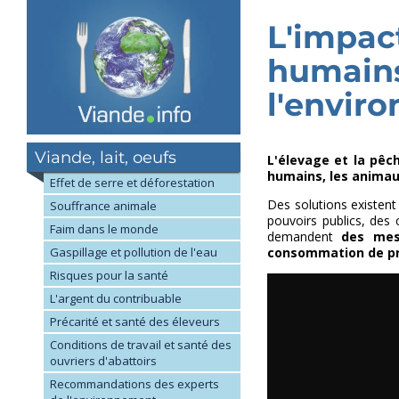
Aller
au
L'impact
contenu
principal
humains
l'envir
Viande, lait, oeufs
L'élevage et la pêc
humains, les animau
Effet de serre et déforestation
Des solutions existent
Souffrance animale
pouvoirs publics, des 
Faim dans le monde
demandent
des mes
Gaspillage et pollution de l'eau
consommation de pro
Risques pour la santé
L'argent du contribuable
Précarité et santé des éleveurs
Conditions de travail et santé des
ouvriers d'abattoirs
Recommandations des experts