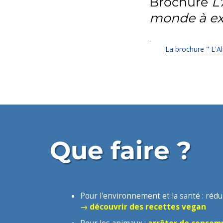
Brochure
L
monde à exp
-
La brochure " L'A
Que faire ?
Pour l'environnement et la santé :
rédu
→ découvrir des recettes vegan