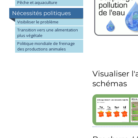
Pêche et aquaculture
Nécessités politiques
Visibiliser le problème
Transition vers une alimentation
plus végétale
Politique mondiale de freinage
des productions animales
Visualiser 
schémas