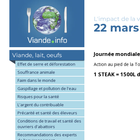
Aller
au
contenu
L'impact de la 
principal
22 mars
Journée mondiale 
Viande, lait, oeufs
Effet de serre et déforestation
Action au pied de la Tou
Souffrance animale
1 STEAK = 1500L 
Faim dans le monde
Gaspillage et pollution de l'eau
Risques pour la santé
L'argent du contribuable
Précarité et santé des éleveurs
Conditions de travail et santé des
ouvriers d'abattoirs
Recommandations des experts