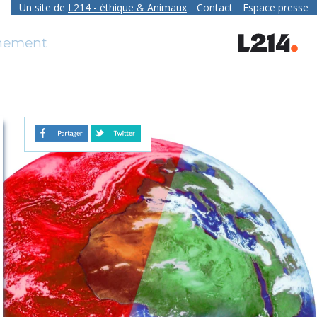
Un site de
L214
- éthique & Animaux
Contact
Espace presse
contact
nnement