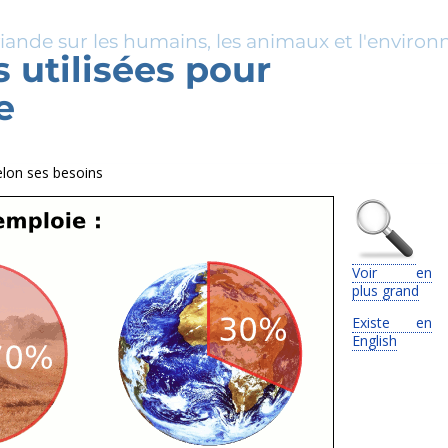
viande sur les humains, les animaux et l'enviro
 utilisées pour
e
selon ses besoins
Voir en
plus grand
Existe en
English