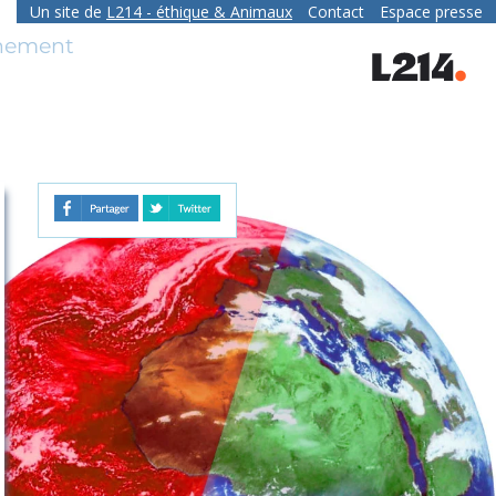
Un site de
L214
- éthique & Animaux
Contact
Espace presse
contact
nnement