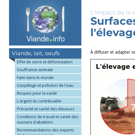
Aller
au
L'impact de la 
contenu
Surfaces
principal
l'élevag
À diffuser et adapter 
Viande, lait, oeufs
Effet de serre et déforestation
Souffrance animale
Faim dans le monde
Gaspillage et pollution de l'eau
Risques pour la santé
L'argent du contribuable
Précarité et santé des éleveurs
Conditions de travail et santé des
ouvriers d'abattoirs
Recommandations des experts