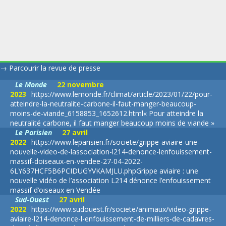
→
Parcourir la revue de presse
Le Monde
22 novembre
2023
https://www.lemonde.fr/climat/article/2023/01/22/pour-
atteindre-la-neutralite-carbone-il-faut-manger-beaucoup-
moins-de-viande_6158853_1652612.html
« Pour atteindre la
neutralité carbone, il faut manger beaucoup moins de viande »
Le Parisien
27 avril
2022
https://www.leparisien.fr/societe/grippe-aviaire-une-
nouvelle-video-de-lassociation-l214-denonce-lenfouissement-
massif-doiseaux-en-vendee-27-04-2022-
6LY637HCF5B6PCIDUGYVKAMJLU.php
Grippe aviaire : une
nouvelle vidéo de l’association L214 dénonce l’enfouissement
massif d’oiseaux en Vendée
Sud-Ouest
27 avril
2022
https://www.sudouest.fr/societe/animaux/video-grippe-
aviaire-l214-denonce-l-enfouissement-de-milliers-de-cadavres-