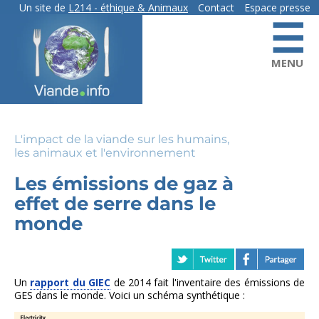
Aller
Un site de
L214
- éthique & Animaux
Contact
Espace presse
☰
au
contact
contenu
principal
MENU
L'impact de la viande sur les humains,
les animaux et l'environnement
Les émissions de gaz à
effet de serre dans le
monde
Un
rapport du GIEC
de 2014 fait l'inventaire des émissions de
GES dans le monde. Voici un schéma synthétique :